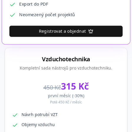
Export do PDF
Neomezený počet projektů
Registrovat a objednat
Vzduchotechnika
Kompletní sada nástrojů pro vzduchotechniku.
315
Kč
450
Kč
první měsíc (-
30
%)
Poté
450
Kč / měsíc
Návrh potrubí VZT
Objemy vzduchu