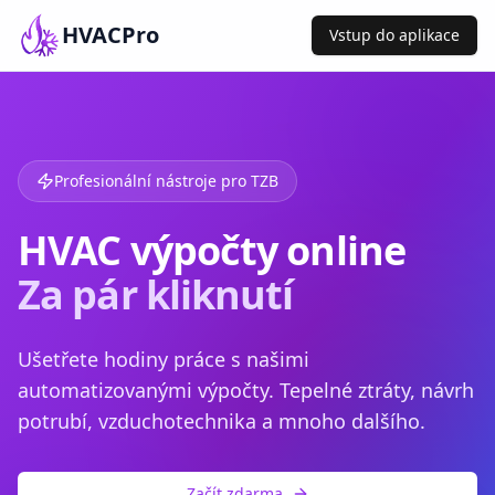
HVACPro
Vstup do aplikace
Profesionální nástroje pro TZB
HVAC výpočty online
Za pár kliknutí
Ušetřete hodiny práce s našimi
automatizovanými výpočty. Tepelné ztráty, návrh
potrubí, vzduchotechnika a mnoho dalšího.
Začít zdarma