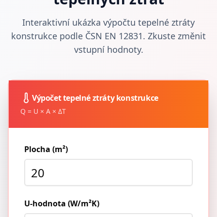
Interaktivní ukázka výpočtu tepelné ztráty
konstrukce podle ČSN EN 12831. Zkuste změnit
vstupní hodnoty.
Výpočet tepelné ztráty konstrukce
Q = U × A × ΔT
Plocha (m²)
U-hodnota (W/m²K)